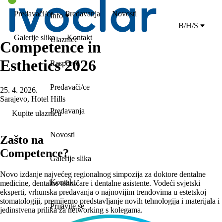
Predavači/ce
Predavanja
Novosti
Info
B/H/S
Galerije slika
Kontakt
Ulaznice
Competence in
Esthetics 2026
Raspored
Predavači/ce
25. 4. 2026.
Sarajevo, Hotel Hills
Predavanja
Kupite ulaznicu
Novosti
Zašto na
Competence?
Galerije slika
Novo izdanje najvećeg regionalnog simpozija za doktore dentalne
Kontakt
medicine, dentalne tehničare i dentalne asistente. Vodeći svjetski
eksperti, vrhunska predavanja o najnovijim trendovima u estetskoj
stomatologiji, premijerno predstavljanje novih tehnologija i materijala i
Prijavite se
jedinstvena prilika za networking s kolegama.