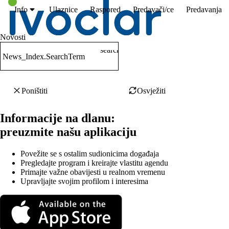
Info
Ulaznice
Raspored
Predavači/ce
Predavanja
Novosti
search
News_Index.SearchTerm
Poništiti
Osvježiti
Informacije na dlanu:
preuzmite našu aplikaciju
Povežite se s ostalim sudionicima događaja
Pregledajte program i kreirajte vlastitu agendu
Primajte važne obavijesti u realnom vremenu
Upravljajte svojim profilom i interesima